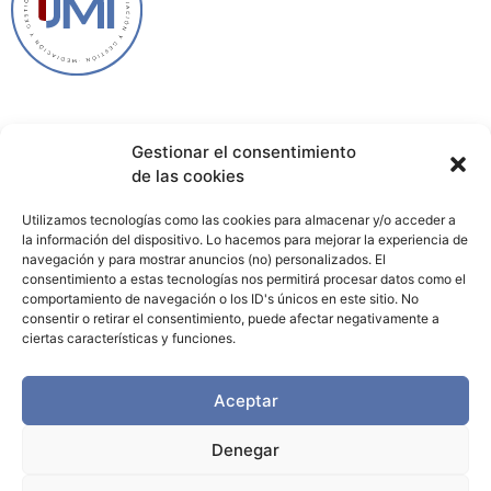
Gestionar el consentimiento
Política de privacidad
de las cookies
Política de cookies
Utilizamos tecnologías como las cookies para almacenar y/o acceder a
la información del dispositivo. Lo hacemos para mejorar la experiencia de
navegación y para mostrar anuncios (no) personalizados. El
Aviso legal
consentimiento a estas tecnologías nos permitirá procesar datos como el
comportamiento de navegación o los ID's únicos en este sitio. No
Contacto
consentir o retirar el consentimiento, puede afectar negativamente a
ciertas características y funciones.
+34 661 307 039
Aceptar
C/ Goya, 56 5º dcha
Denegar